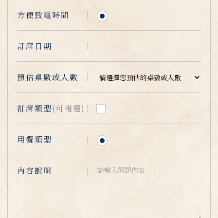
方便致電時間
訂席日期
預估桌數或人數
訂席類型
(可複選)
用餐類型
內容說明