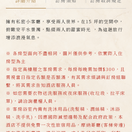
詳細介紹
訂房須知
訂房取消規定
擁有私密小客廳，享受兩人世界。在15 坪的空間中，
俯瞰安平水景灣，點綴兩人的甜蜜時光 ，為這趟旅行
增添浪漫氣息。
※ 各房型面向不盡相同，圖片僅供參考，依實際入住
房型為主
※ 指定高樓層之客房需求，每房每晚需加價$300，且
需視當日指定名額是否額滿，有其需求煩請與訂房組聯
繫，將其需求告知酒店服務人員。
※ 如您需要衣物送洗服務或夜床服務(收垃圾、拉平床
單)，請洽詢櫃檯人員。
※ 客房浴室內備有洗沐用品(洗髮精、潤絲精、沐浴
精、洗手乳)，因應國際減塑趨勢及配合政府政策，本
酒店不提供免費一次性旅宿用品，摩納哥廳(客梯旁邊)