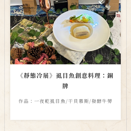
《靜態冷展》虱目魚創意料理：銅
牌
作品：一夜乾虱目魚/干貝慕斯/發酵牛蒡